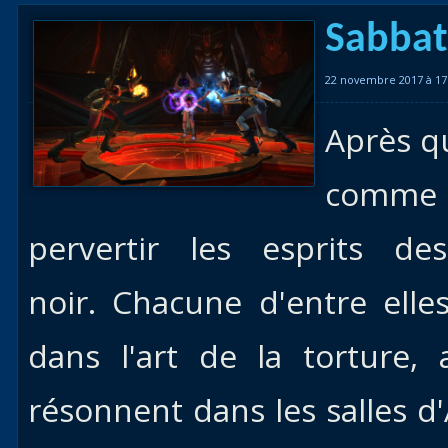
Races
Sabbat
alliées
22 novembre 2017 à 17
Explor
des îles
Après qu
Nazjat
comme di
Mécagon
Débloq
pervertir les esprits d
le vol
noir. Chacune d'entre elle
Assaut
Uldum et
dans l'art de la torture,
Val
résonnent dans les salles d
Vision
horrifiqu