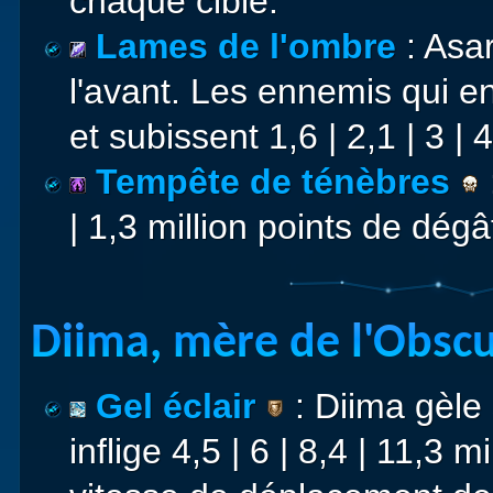
chaque cible.
Lames de l'ombre
: Asar
l'avant. Les ennemis qui e
et subissent 1,6 | 2,1 | 3 |
Tempête de ténèbres
| 1,3 million points de dég
Diima, mère de l'Obscur
Gel éclair
: Diima gèle 
inflige 4,5 | 6 | 8,4 | 11,3 