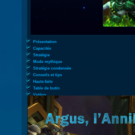
Présentation
Capacités
Stratégie
Mode mythique
Stratégie condensée
Conseils et tips
Hauts-faits
Table de butin
Vidéos