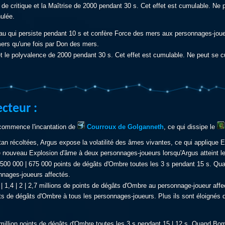
 de critique et la Maîtrise de 2000 pendant 30 s. Cet effet est cumulable. N
ulée.
u qui persiste pendant 10 s et confère Force des mers aux personnages-joueur
ers qu'une fois par Don des mers.
et le polyvalence de 2000 pendant 30 s. Cet effet est cumulable. Ne peut se
cteur :
 commence l'incantation de
Courroux de Golganneth
, ce qui dissipe le
itan récoltées, Argus expose la volatilité des âmes vivantes, ce qui appliq
 nouveau Explosion d'âme à deux personnages-joueurs lorsqu'Argus atteint le
| 500 000 | 675 000 points de dégâts d'Ombre toutes les 3 s pendant 15 s. Qu
nages-joueurs affectés.
 1 | 1,4 | 2 | 2,7 millions de points de dégâts d'Ombre au personnage-joueur af
oints de dégâts d'Ombre à tous les personnages-joueurs. Plus ils sont éloignés 
 1,2 million points de dégâts d'Ombre toutes les 3 s pendant 15 | 12 s. Quand