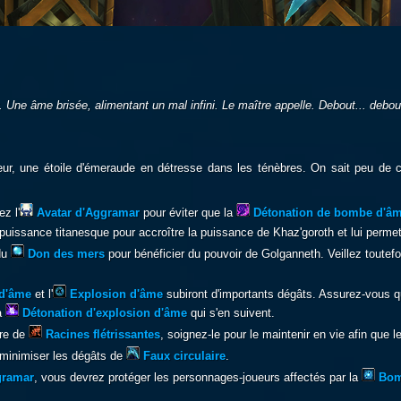
. Une âme brisée, alimentant un mal infini. Le maître appelle. Debout... debout
eur, une étoile d'émeraude en détresse dans les ténèbres. On sait peu de c
ez l'
Avatar d'Aggramar
pour éviter que la
Détonation de bombe d'â
puissance titanesque pour accroître la puissance de Khaz'goroth et lui perme
du
Don des mers
pour bénéficier du pouvoir de Golganneth. Veillez toutef
d'âme
et l'
Explosion d'âme
subiront d'importants dégâts. Assurez-vous qu
a
Détonation d'explosion d'âme
qui s'en suivent.
fre de
Racines flétrissantes
, soignez-le pour le maintenir en vie afin que l
 minimiser les dégâts de
Faux circulaire
.
gramar
, vous devrez protéger les personnages-joueurs affectés par la
Bom