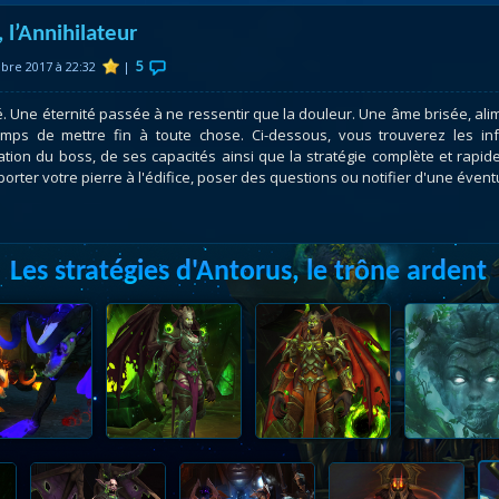
atar
et
Mécagone
Débloquer le vol
Les héritag
 l’Annihilateur
oquer le vol
Les invasions
Les ensemb
5
bre 2017 à 22:32
|
uts à Uldum et au Val
Arme prodigieuse
Les légenda
ons horrifiques
Les réputations
Les métiers
sé. Une éternité passée à ne ressentir que la douleur. Une âme brisée, alim
temps de mettre fin à toute chose. Ci-dessous, vous trouverez les 
VOIR + DE GUIDES
tion du boss, de ses capacités ainsi que la stratégie complète et rapide
orter votre pierre à l'édifice, poser des questions ou notifier d'une éventu
Les stratégies d'Antorus, le trône ardent