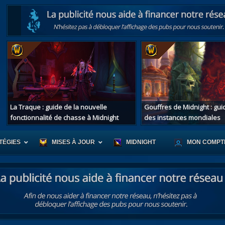
La Traque : guide de la nouvelle
Gouffres de Midnight : gu
fonctionnalité de chasse à Midnight
des instances mondiales
TÉGIES
MISES À JOUR
MIDNIGHT
MON COMPT
r d'Azeroth
Scénario de Chromie
Les montur
s alliées
Les bastonneurs
Les mascot
oration des îles
Rivage Brisé
Les jouets