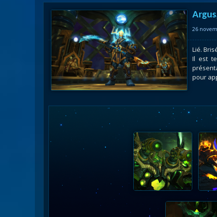
Nazj
Argus,
Débl
26 novem
Assa
Visi
Lié. Bri
Il est 
présenta
pour app