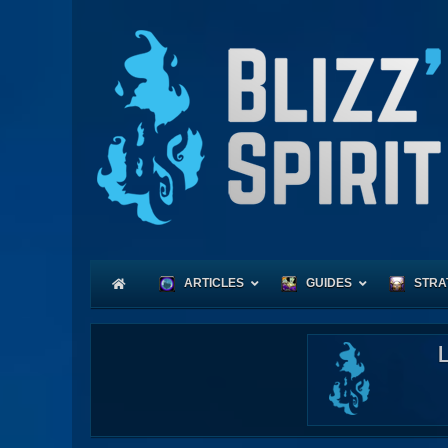
ARTICLES
GUIDES
STRA
Coeu
Race
Expl