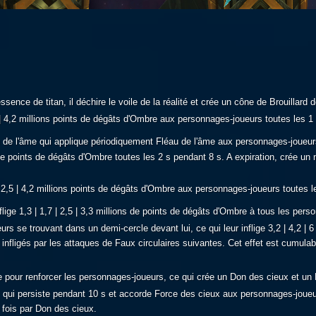
ssence de titan, il déchire le voile de la réalité et crée un cône de Brouillard 
,5 | 4,2 millions points de dégâts d'Ombre aux personnages-joueurs toutes les 1 
u de l'âme qui applique périodiquement Fléau de l'âme aux personnages-joueurs
ion de points de dégâts d'Ombre toutes les 2 s pendant 8 s. A expiration, crée 
 | 2,5 | 4,2 millions points de dégâts d'Ombre aux personnages-joueurs toutes l
nflige 1,3 | 1,7 | 2,5 | 3,3 millions de points de dégâts d'Ombre à tous les per
rs se trouvant dans un demi-cercle devant lui, ce qui leur inflige 3,2 | 4,2 | 
fligés par les attaques de Faux circulaires suivantes. Cet effet est cumulab
e pour renforcer les personnages-joueurs, ce qui crée un Don des cieux et u
s qui persiste pendant 10 s et accorde Force des cieux aux personnages-joueur
 fois par Don des cieux.