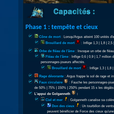
Phase 1 : tempête et cieux
Cône de mort
: Lorsqu'Argus atteint 100 unités d'e
Brouillard de mort
: Inflige 1,3 | 1,8 | 2
Orbe de fléau de l'âme
: Invoque un orbe de fléa
Fléau de l'âme
: Inflige 0,6 | 0,9 | 1,7 mill
personnages-joueurs affectés.
Brouillard de mort
: Inflige 1,3 | 1,8
Rage dévorante
: Argus frappe le sol de rage et i
Faux circulaire
: Fauche les personnages-joueu
de 50% | 75% | 150% | 250% pendant 15 s les dégâts in
L'appui de Golganneth
:
Ciel et mer
: Golganneth canalise sa colèr
Don des cieux
: Un tourbillon de vent
peuvent bénéficier de Force des cieux qu'une