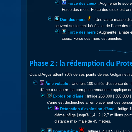
Force des cieux
: Augmente le score
Force des mers, Force des cieux est ann
Don des mers
: Une vaste masse d'ea
peuvent seulement bénéficier de Force des m
Force des mers
: Augmente la hâte 
cieux, Force des mers est annulée.
Phase 2 : la rédemption du Prote
Quand Argus atteint 70% de ses points de vie, Golganneth
Âme volatile
: Une fois 100 unités d'essence de t
d'âme à un autre. La corruption rémanente applique de
Explosion d'âme
: Inflige 268 000 | 360 000 
d'âme est déclenchée à l'emplacement des person
Détonation d'explosion d'âme
: Inflige
d'âme inflige jusqu'à 1,4 | 2 | 2,7 millions p
distance maximale de 45 mètres.
Bombe d'âme
: Inflige 0,4 | 0,5 | 0,7 |