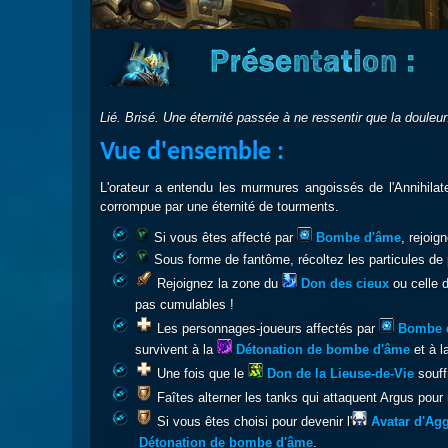
Lié. Brisé. Une éternité passée à ne ressentir que la douleur
Vue d'ensemble :
L'orateur a entendu les murmures angoissés de l'Annihilat
corrompue par une éternité de tourments.
Si vous êtes affecté par
Bombe d'âme
, rejoign
Sous forme de fantôme, récoltez les particules de 
Rejoignez la zone du
Don des cieux
ou celle 
pas cumulables !
Les personnages-joueurs affectés par
Bombe 
survivent à la
Détonation de bombe d'âm
e
et à l
Une fois que le
Don de la Lieuse-de-Vie
souf
Faîtes alterner les tanks qui attaquent Argus pour
Si vous êtes choisi pour devenir l'
Avatar d'Ag
Détonation de bombe d'âm
e
.