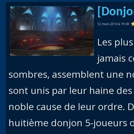
Races
[Donjon
alliées
12 mars 2014 à 19:49
Explor
des îles
Les plus
Nazjat
jamais 
Mécagon
Débloq
sombres, assemblent une nouv
le vol
sont unis par leur haine des 
Assaut
Uldum et
noble cause de leur ordre. D
Val
huitième donjon 5-joueurs 
Vision
horrifiqu