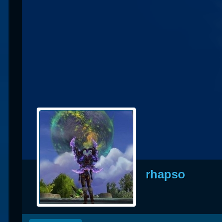
Races
alliées
Explor
des îles
Nazjat
Mécagon
Débloq
le vol
Assaut
Uldum et
rhapso
Val
Vision
horrifiqu