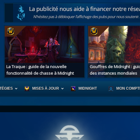
La Traque : guide de la nouvelle
Gouffres de Midnight : gu
fonctionnalité de chasse à Midnight
des instances mondiales
TÉGIES
MISES À JOUR
MIDNIGHT
MON COMPT
r d'Azeroth
Scénario de Chromie
Les montur
s alliées
Les bastonneurs
Les mascot
oration des îles
Rivage Brisé
Les jouets