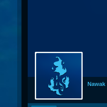
Nazj
Débl
Assa
Visi
Nawak