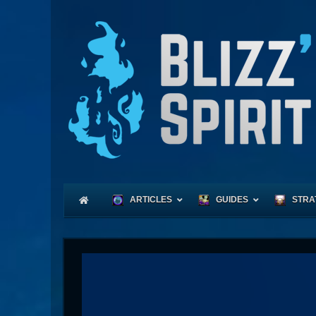
ARTICLES
GUIDES
STRA
Coeu
Race
Expl