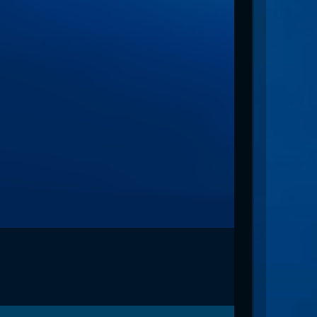
es
les d'armures
ires