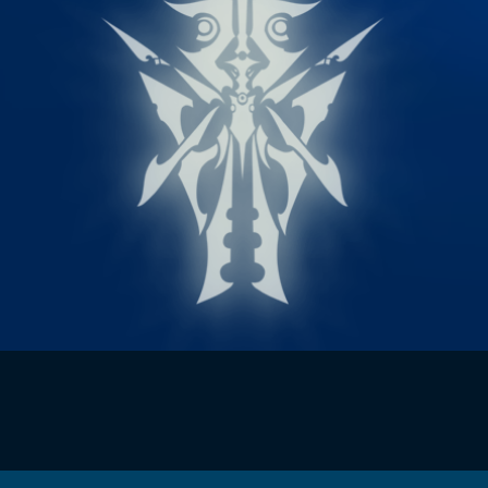
atar
et
Mécagone
Débloquer le vol
Les héritag
oquer le vol
Les invasions
Les ensemb
uts à Uldum et au Val
Arme prodigieuse
Les légenda
ons horrifiques
Les réputations
Les métiers
VOIR + DE GUIDES