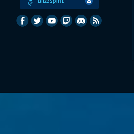
BlizzSpirit