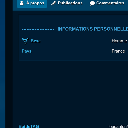
À propos
Publications
Commentaires
INFORMATIONS PERSONNELL
Sexe
Homme
Pays
France
BattleTAG
loucantou