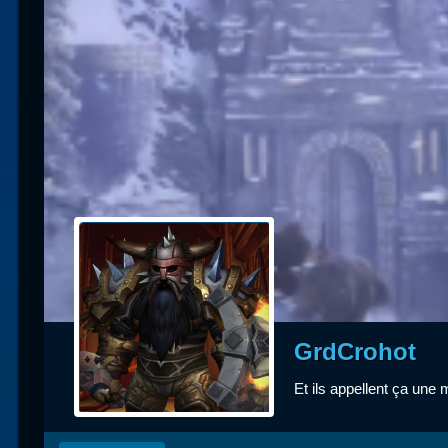
Races
alliées
Explor
des îles
Nazjat
Mécagon
Débloq
le vol
Assaut
Uldum et
GrdCrohot
Val
Et ils appellent ça une mi
Vision
horrifiqu