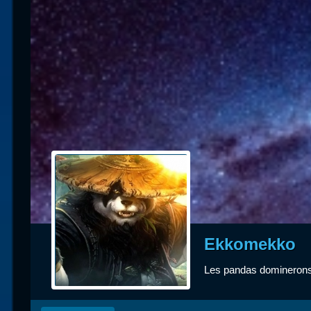
Races
alliées
Explor
des îles
Nazjat
Mécagon
Débloq
le vol
Assaut
Uldum et
Ekkomekko
Val
Les pandas dominerons 
Vision
horrifiqu