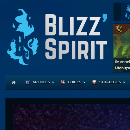
Île Anne
Midnight
ARTICLES
GUIDES
STRATÉGIES
Coeur
d'Azerot