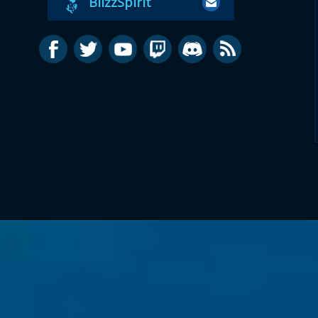
BlizzSpirit