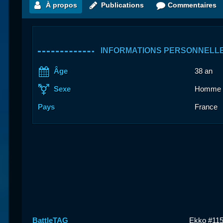
À propos
Publications
Commentaires
INFORMATIONS PERSONNELL
Âge
38 an
Sexe
Homme
Pays
France
BattleTAG
Ekko #11