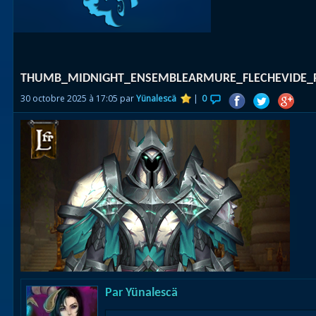
Races
alliées
Explor
THUMB_MIDNIGHT_ENSEMBLEARMURE_FLECHEVIDE_P
des îles
30 octobre 2025 à 17:05 par
Yünalescä
|
0
Nazjat
Mécagon
Débloq
le vol
Assaut
Uldum et
Val
Vision
Par
Yünalescä
horrifiqu