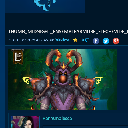
Races
alliées
Explor
THUMB_MIDNIGHT_ENSEMBLEARMURE_FLECHEVIDE_D
des îles
29 octobre 2025 à 17:48 par
Yünalescä
|
0
Nazjat
Mécagon
Débloq
le vol
Assaut
Uldum et
Val
Vision
Par
Yünalescä
horrifiqu