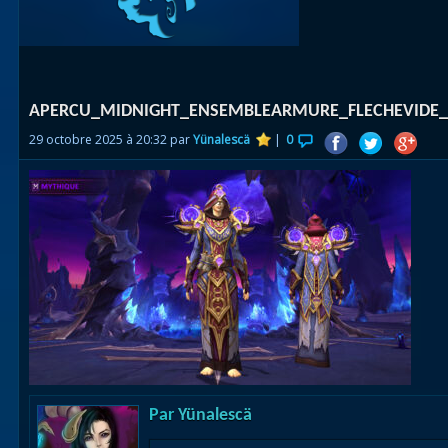
Races
alliées
Explor
APERCU_MIDNIGHT_ENSEMBLEARMURE_FLECHEVIDE
des îles
29 octobre 2025 à 20:32 par
Yünalescä
|
0
Nazjat
Mécagon
Débloq
le vol
Assaut
Uldum et
Val
Vision
Par
Yünalescä
horrifiqu