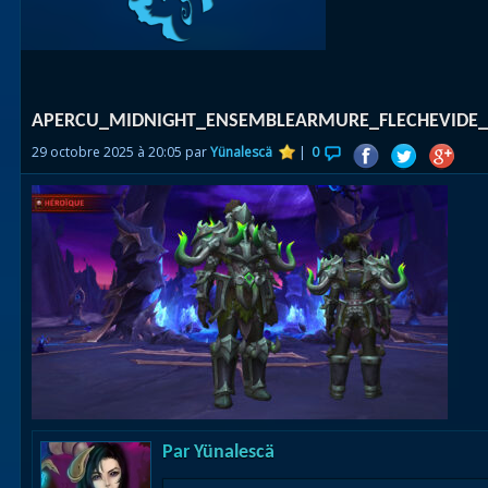
Races
alliées
Explor
APERCU_MIDNIGHT_ENSEMBLEARMURE_FLECHEVIDE_
des îles
29 octobre 2025 à 20:05 par
Yünalescä
|
0
Nazjat
Mécagon
Débloq
le vol
Assaut
Uldum et
Val
Vision
Par
Yünalescä
horrifiqu