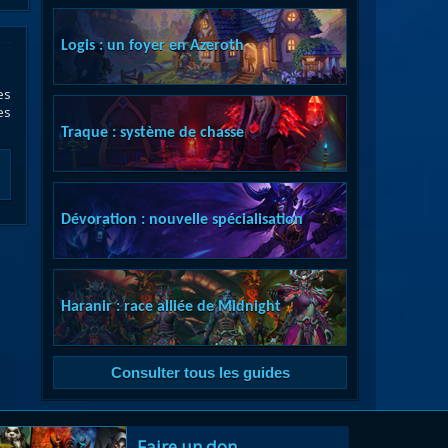
Logis : un foyer en Azeroth
es
es
Traque : système de chasse
Dévoration : nouvelle spécialisation
Haranir : race alliée de Midnight
Consulter tous les guides
Faire un don