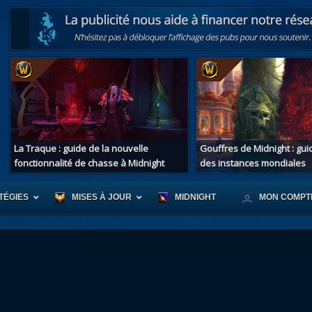
La Traque : guide de la nouvelle
Gouffres de Midnight : gu
fonctionnalité de chasse à Midnight
des instances mondiales
TÉGIES
MISES À JOUR
MIDNIGHT
MON COMPT
r d'Azeroth
Scénario de Chromie
Les montur
s alliées
Les bastonneurs
Les mascot
oration des îles
Rivage Brisé
Les jouets