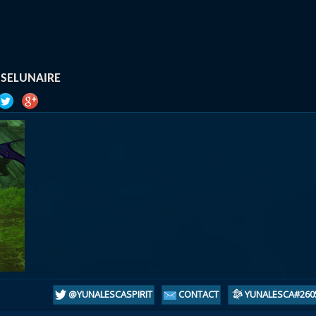
atar
et
Mécagone
Débloquer le vol
Les héritag
oquer le vol
Les invasions
Les ensemb
uts à Uldum et au Val
Arme prodigieuse
Les légenda
ons horrifiques
Les réputations
Les métiers
SELUNAIRE
VOIR + DE GUIDES
@YUNALESCASPIRIT
CONTACT
YUNALESCA#260