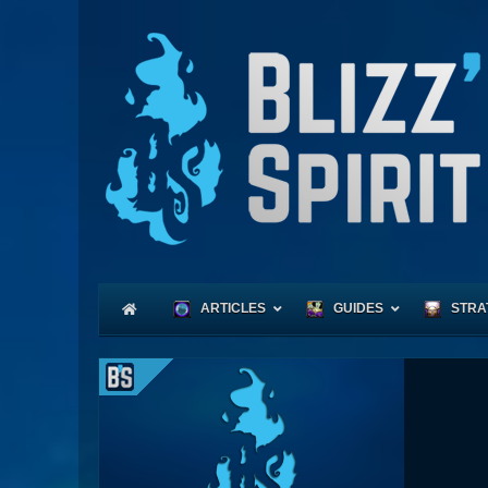
ARTICLES
GUIDES
STRA
Coeu
Race
Expl