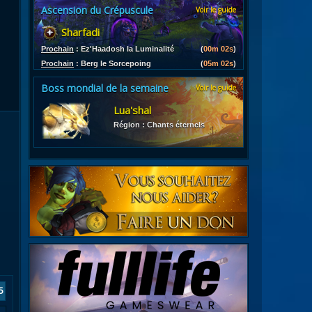
Ascension du Crépuscule
Voir le guide
es
Sharfadi
les d'armures
ires
Prochain
:
Ez'Haadosh la Luminalité
(
00m 01s
)
Prochain
:
Berg le Sorcepoing
(
05m 01s
)
Boss mondial de la semaine
Voir le guide
Lua'shal
Région : Chants éternels
5