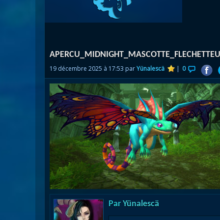
Nazj
Débl
Assa
Visi
APERCU_MIDNIGHT_MASCOTTE_FLECHETTEU
19 décembre 2025 à 17:53 par
Yünalescä
|
0
Par
Yünalescä