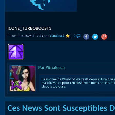
Races
alliées
Explor
ICONE_TURBOBOOST3
des îles
01 octobre 2025 à 17:43 par
Yünalescä
|
0
Nazjat
Mécagon
Débloq
le vol
Par
Yünalescä
Assaut
Passionné de World of Warcraft depuis Burning-C
sur BlizzSpirit pour retransmettre mes conseils et
Uldum et
depuis toujours.
Val
Vision
Ces News Sont Susceptibles De
horrifiqu