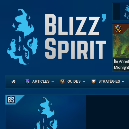
Île Anne
Midnight
ARTICLES
GUIDES
STRATÉGIES
Coeur
d'Azerot