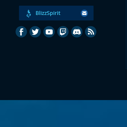
BlizzSpirit