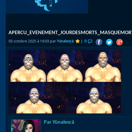
Races
alliées
Explor
APERCU_EVENEMENT_JOURDESMORTS_MASQUEMOR
des îles
03 octobre 2025 à 16:03 par
Yünalescä
|
0
Nazjat
Mécagon
Débloq
le vol
Assaut
Uldum et
Val
Vision
Par
Yünalescä
horrifiqu