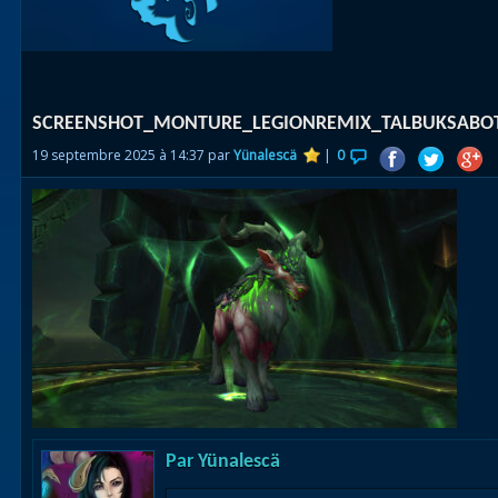
Races
alliées
Explor
SCREENSHOT_MONTURE_LEGIONREMIX_TALBUKSAB
des îles
19 septembre 2025 à 14:37 par
Yünalescä
|
0
Nazjat
Mécagon
Débloq
le vol
Assaut
Uldum et
Val
Vision
Par
Yünalescä
horrifiqu