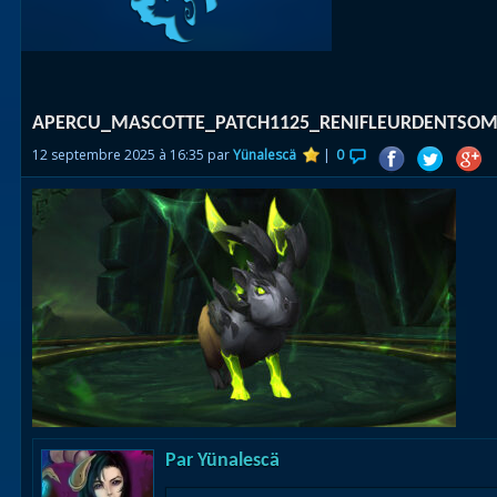
Races
alliées
Explor
APERCU_MASCOTTE_PATCH1125_RENIFLEURDENTSO
des îles
12 septembre 2025 à 16:35 par
Yünalescä
|
0
Nazjat
Mécagon
Débloq
le vol
Assaut
Uldum et
Val
Vision
Par
Yünalescä
horrifiqu