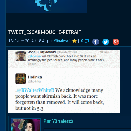
Races
alliées
Explor
TWEET_ESCARMOUCHE-RETRAIT
des îles
18 février 2014 à 18:41 par
Yünalescä
|
0
Nazjat
Mécagon
Débloq
le vol
Assaut
Uldum et
Val
Vision
Par
Yünalescä
horrifiqu