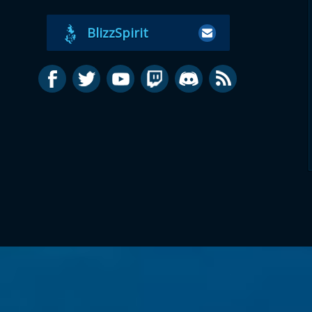
BlizzSpirit