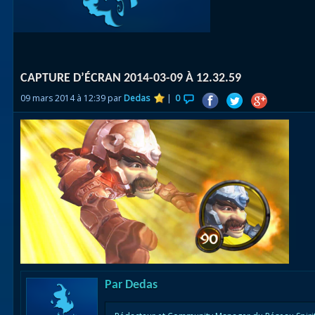
Races
alliées
Explor
CAPTURE D’ÉCRAN 2014-03-09 À 12.32.59
des îles
09 mars 2014 à 12:39 par
Dedas
|
0
Nazjat
Mécagon
Débloq
le vol
Assaut
Uldum et
Val
Vision
Par
Dedas
horrifiqu