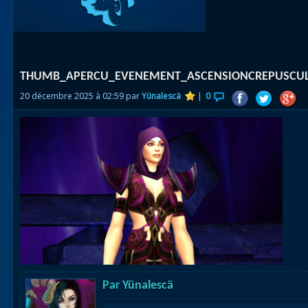
Races
alliées
Explor
THUMB_APERCU_EVENEMENT_ASCENSIONCREPUSCUL
des îles
20 décembre 2025 à 02:59 par
Yünalescä
|
0
Nazjat
Mécagon
Débloq
le vol
Assaut
Uldum et
Val
Vision
Par
Yünalescä
horrifiqu