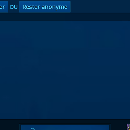
er
Rester anonyme
OU