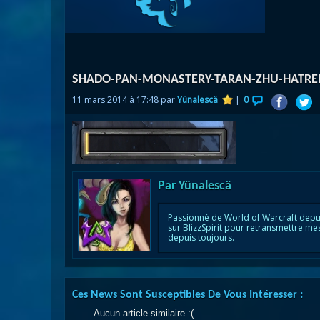
Nazj
Débl
Assa
Visi
SHADO-PAN-MONASTERY-TARAN-ZHU-HATRE
11 mars 2014 à 17:48 par
Yünalescä
|
0
Par
Yünalescä
Passionné de World of Warcraft depu
sur BlizzSpirit pour retransmettre me
depuis toujours.
Ces News Sont Susceptibles De Vous Intéresser :
Aucun article similaire :(