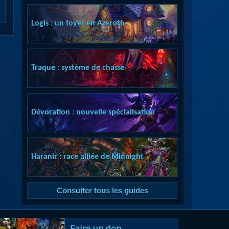
Logis : un foyer en Azeroth
Traque : système de chasse
Dévoration : nouvelle spécialisation
Haranir : race alliée de Midnight
Consulter tous les guides
Faire un don