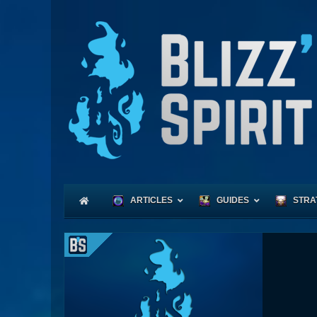
ARTICLES
GUIDES
STRA
Coeu
Race
Expl