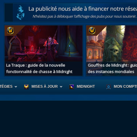
La Traque : guide de la nouvelle
Gouffres de Midnight : gu
fonctionnalité de chasse à Midnight
des instances mondiales
TÉGIES
MISES À JOUR
MIDNIGHT
MON COMPT
r d'Azeroth
Scénario de Chromie
Les montur
s alliées
Les bastonneurs
Les mascot
oration des îles
Rivage Brisé
Les jouets