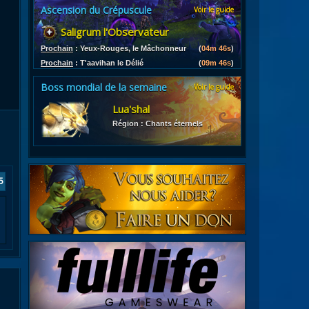
Ascension du Crépuscule
Voir le guide
es
Saligrum l'Observateur
les d'armures
ires
Prochain
:
Yeux-Rouges, le Mâchonneur
(
04m 45s
)
Prochain
:
T'aavihan le Délié
(
09m 45s
)
Boss mondial de la semaine
Voir le guide
Lua'shal
Région : Chants éternels
5