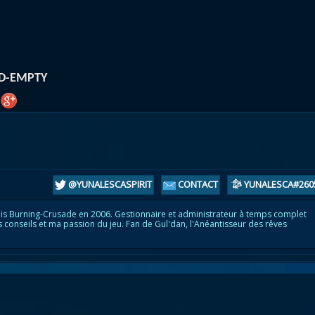
atar
et
Mécagone
Débloquer le vol
Les héritag
oquer le vol
Les invasions
Les ensemb
uts à Uldum et au Val
Arme prodigieuse
Les légenda
ons horrifiques
Les réputations
Les métiers
D-EMPTY
VOIR + DE GUIDES
@YUNALESCASPIRIT
CONTACT
YUNALESCA#260
is Burning-Crusade en 2006. Gestionnaire et administrateur à temps complet
s conseils et ma passion du jeu. Fan de Gul'dan, l'Anéantisseur des rêves