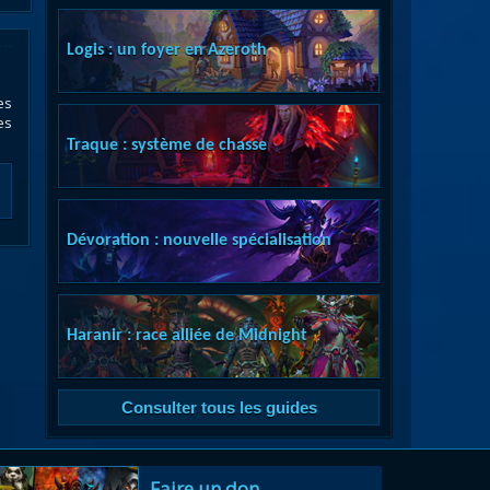
Logis : un foyer en Azeroth
es
es
Traque : système de chasse
Dévoration : nouvelle spécialisation
Haranir : race alliée de Midnight
Consulter tous les guides
Faire un don