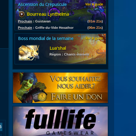
Ascension du Crépuscule
Voir le guide
es
Bourreau Lynthelma
les d'armures
ires
Prochain
:
Gustavan
(
01m 20s
)
Prochain
:
Griffe-du-Vide Hexathor
(
06m 20s
)
Boss mondial de la semaine
Voir le guide
Lua'shal
Région : Chants éternels
5