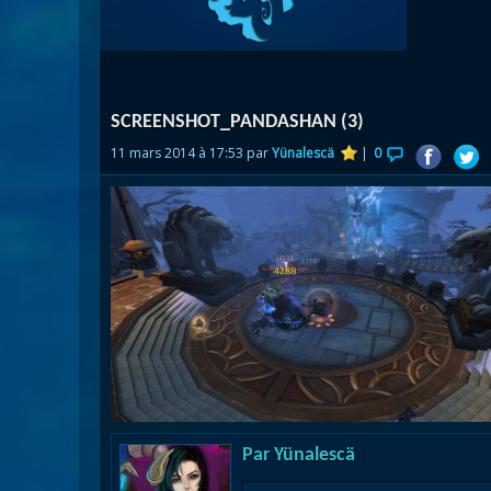
Nazj
Débl
Assa
Visi
SCREENSHOT_PANDASHAN (3)
11 mars 2014 à 17:53 par
Yünalescä
|
0
Par
Yünalescä