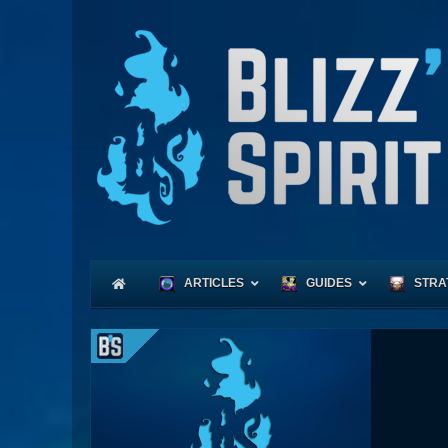
ARTICLES
GUIDES
STRA
Coeu
Race
Expl