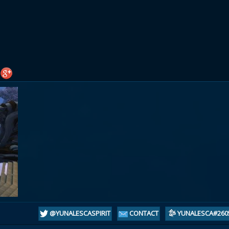
atar
et
Mécagone
Débloquer le vol
Les héritag
oquer le vol
Les invasions
Les ensemb
uts à Uldum et au Val
Arme prodigieuse
Les légenda
ons horrifiques
Les réputations
Les métiers
VOIR + DE GUIDES
@YUNALESCASPIRIT
CONTACT
YUNALESCA#260