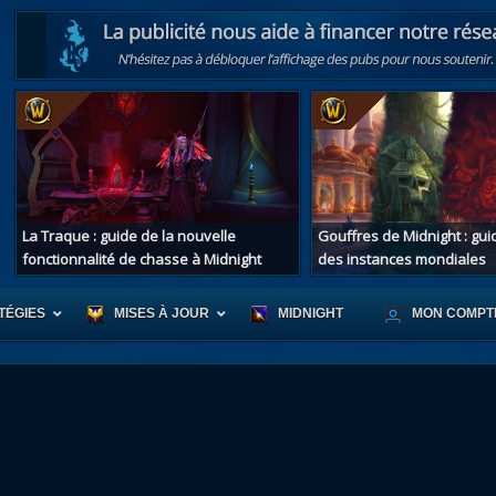
La Traque : guide de la nouvelle
Gouffres de Midnight : gu
fonctionnalité de chasse à Midnight
des instances mondiales
TÉGIES
MISES À JOUR
MIDNIGHT
MON COMPT
r d'Azeroth
Scénario de Chromie
Les montur
s alliées
Les bastonneurs
Les mascot
oration des îles
Rivage Brisé
Les jouets