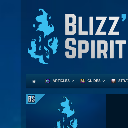
ARTICLES
GUIDES
STRA
Coeu
Race
Expl