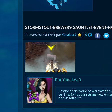
Nazj
Débl
Assa
Visi
STORMSTOUT-BREWERY-GAUNTLET-EVENT-
11 mars 2014 à 18:41 par
Yünalescä
|
0
Par
Yünalescä
Passionné de World of Warcraft depu
sur BlizzSpirit pour retransmettre me
depuis toujours.