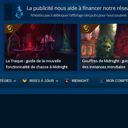
La Traque : guide de la nouvelle
Gouffres de Midnight : gu
fonctionnalité de chasse à Midnight
des instances mondiales
TÉGIES
MISES À JOUR
MIDNIGHT
MON COMPT
r d'Azeroth
Scénario de Chromie
Les montur
s alliées
Les bastonneurs
Les mascot
oration des îles
Rivage Brisé
Les jouets