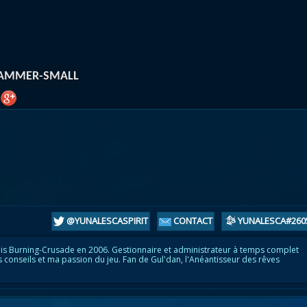
atar
et
Mécagone
Débloquer le vol
Les héritag
oquer le vol
Les invasions
Les ensemb
uts à Uldum et au Val
Arme prodigieuse
Les légenda
ons horrifiques
Les réputations
Les métiers
HAMMER-SMALL
VOIR + DE GUIDES
@YUNALESCASPIRIT
CONTACT
YUNALESCA#260
is Burning-Crusade en 2006. Gestionnaire et administrateur à temps complet
s conseils et ma passion du jeu. Fan de Gul'dan, l'Anéantisseur des rêves