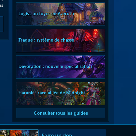
es
Logis : un foyer en Azeroth
Traque : système de chasse
Dévoration : nouvelle spécialisation
Haranir : race alliée de Midnight
Consulter tous les guides
Faire un don