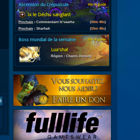
Ascension du Crépuscule
Voir le guide
es
Ix le Déchu sanglant
les d'armures
ires
Prochain
:
Commandant Ix'vaarha
(
00m 48s
)
Prochain
:
Sharfadi
(
05m 48s
)
Boss mondial de la semaine
Voir le guide
Lua'shal
Région : Chants éternels
5