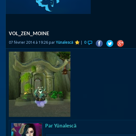
Races
alliées
Explor
VOL_ZEN_MOINE
des îles
07 février 2014 à 19:26 par
Yünalescä
|
0
Nazjat
Mécagon
Débloq
le vol
Assaut
Uldum et
Val
Vision
Par
Yünalescä
horrifiqu