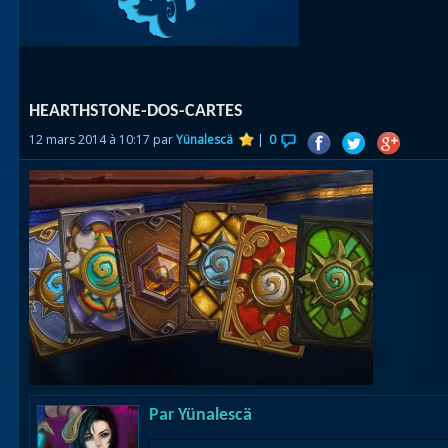
Races
alliées
Explor
HEARTHSTONE-DOS-CARTES
des îles
12 mars 2014 à 10:17 par
Yünalescä
|
0
Nazjat
Mécagon
Débloq
le vol
Assaut
Uldum et
Val
Vision
Par
Yünalescä
horrifiqu