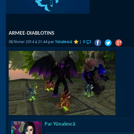
Races
alliées
Explor
ARMEE-DIABLOTINS
des îles
08 février 2014 à 21:44 par
Yünalescä
|
0
Nazjat
Mécagon
Débloq
le vol
Assaut
Uldum et
Val
Vision
Par
Yünalescä
horrifiqu