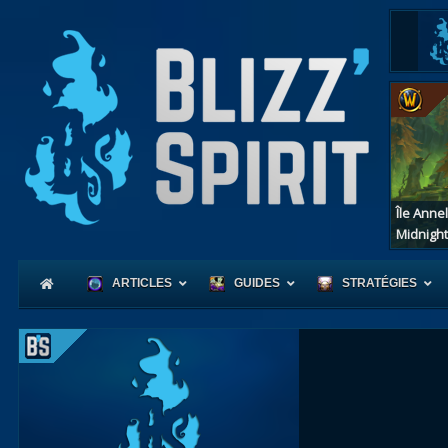
Île Anne
Midnight
ARTICLES
GUIDES
STRATÉGIES
Coeur
d'Azerot