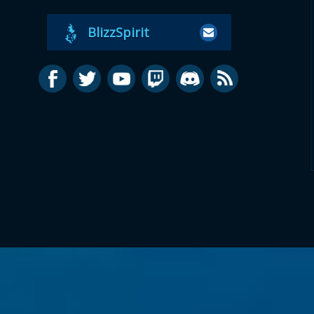
BlizzSpirit