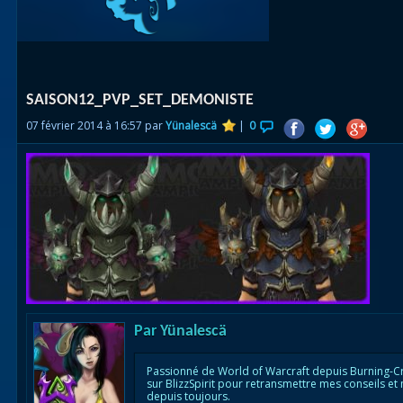
Races
alliées
Explor
SAISON12_PVP_SET_DEMONISTE
des îles
07 février 2014 à 16:57 par
Yünalescä
|
0
Nazjat
Mécagon
Débloq
le vol
Assaut
Uldum et
Val
Par
Yünalescä
Vision
Passionné de World of Warcraft depuis Burning-C
sur BlizzSpirit pour retransmettre mes conseils et
horrifiqu
depuis toujours.