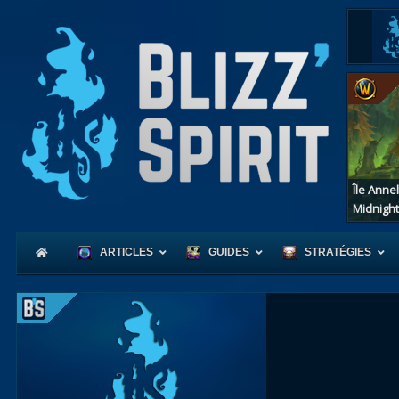
Île Anne
Midnight
ARTICLES
GUIDES
STRATÉGIES
Coeur
d'Azerot