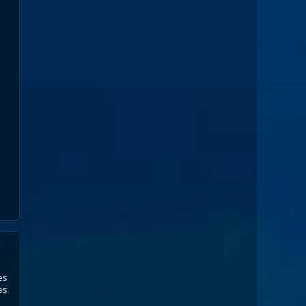
es
es