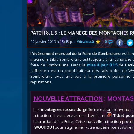
Nazj
Débl
Assa
Visi
PATCH 8.1.5 : LE MANÈGE DES MONTAGNES R
09 janvier 2019 à 15:45 par
Yünalescä
|
0
L'
événement mensuel de la Foire de Sombrelune
est la
maximum. Silas Sombrelune est toujours à la recherche de
foire de Sombrelune. Dans la
mise à jour 8.1.5
de Battl
grifferne » est un grand huit sur des rails à dos de W
Sombrelune avec une vue à la première personne à 
réputations.
NOUVELLE ATTRACTION
: MONTAGN
Les
montagnes russes du grifferne
est un nouveau ma
attraction, il est nécessaire d'avoir un
Ticket po
l'attraction de la Foire. Cette nouvelle attraction pro
WOUHOU !
pour augmenter votre expérience et votre r