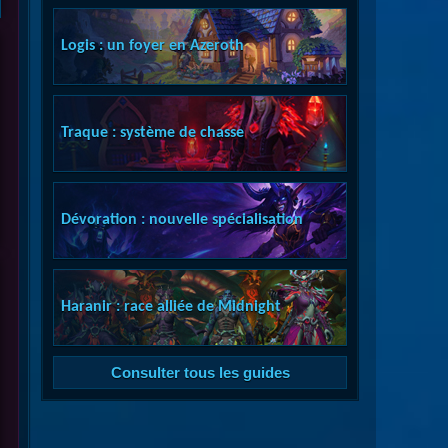
Logis : un foyer en Azeroth
Traque : système de chasse
Dévoration : nouvelle spécialisation
Haranir : race alliée de Midnight
Consulter tous les guides