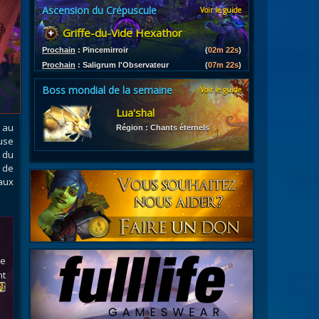
Ascension du Crépuscule
Voir le guide
es
Griffe-du-Vide Hexathor
les d'armures
ires
Prochain
:
Pincemirroir
(
02m 20s
)
Prochain
:
Saligrum l'Observateur
(
07m 20s
)
Boss mondial de la semaine
Voir le guide
Lua'shal
 au
Région : Chants éternels
euse
 du
e de
aux
te
nt