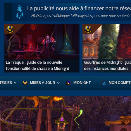
La Traque : guide de la nouvelle
Gouffres de Midnight : gu
fonctionnalité de chasse à Midnight
des instances mondiales
TÉGIES
MISES À JOUR
MIDNIGHT
MON COMPT
r d'Azeroth
Scénario de Chromie
Les montur
s alliées
Les bastonneurs
Les mascot
oration des îles
Rivage Brisé
Les jouets