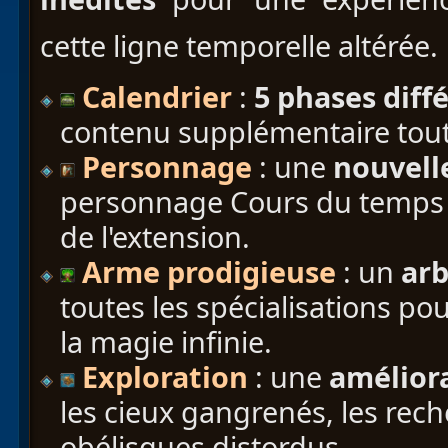
cette ligne temporelle altérée.
Calendrier
:
5 phases diff
contenu supplémentaire tout
Personnage
: une
nouvell
personnage Cours du temps en
de l'extension.
Arme prodigieuse
: un
ar
toutes les spécialisations p
la magie infinie.
Exploration
: une
amélior
les cieux gangrenés, les reche
obélisques distordus.