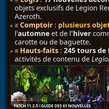
objets exclusifs de Legion Re
Azeroth.
Comptoir
:
plusieurs obje
l'
automne
et de l
'hiver
comm
carotte ou de baguette.
Hauts-faits
:
245 tours de 
activités de contenu de
Legio
PATCH 11.2.5 : GUIDE DES 61 NOUVELLES