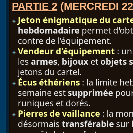
PARTIE 2
(MERCREDI 2
Jeton énigmatique du cart
hebdomadaire
permet d'obt
contre de l'équipement.
Vendeur d'équipement
: u
les
armes
,
bijoux
et
objets 
jetons du cartel.
Écus éthériens
: la limite h
semaine est
supprimée
pour
runiques et dorés.
Pierres de vaillance
: la mo
désormais
transférable
sur 