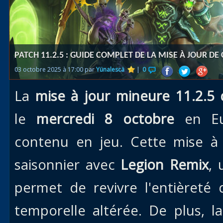
Races
alliées
Explor
PATCH 11.2.5 : GUIDE COMPLET DE LA MISE À JOUR D
des îles
03 octobre 2025 à 17:00 par
Yünalescä
|
0
Nazjat
La
mise à jour mineure 11.2.5
Mécagon
Débloq
le
mercredi 8 octobre
en E
le vol
contenu en jeu. Cette mise à
Assaut
saisonnier avec
Legion Remix
, 
Uldum et
Val
permet de revivre l'entièreté 
Vision
temporelle altérée. De plus, 
horrifiqu