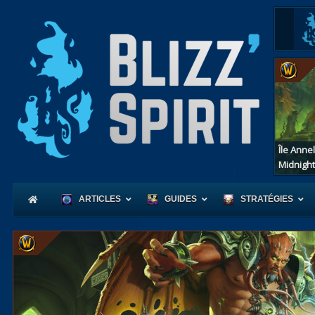
Île Anne
Midnight
ARTICLES
GUIDES
STRATÉGIES
Coeur
d'Azerot