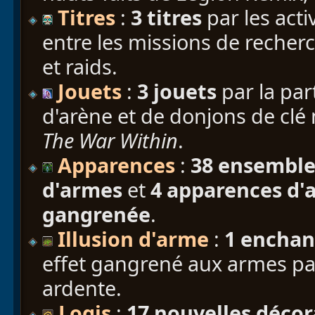
Titres
:
3 titres
par les act
entre les missions de recher
et raids.
Jouets
:
3 jouets
par la par
d'arène et de donjons de clé
The War Within
.
Apparences
:
38 ensemble
d'armes
et
4 apparences d
gangrenée
.
Illusion d'arme
:
1 encha
effet gangrené aux armes par
ardente.
Logis
:
17 nouvelles décor