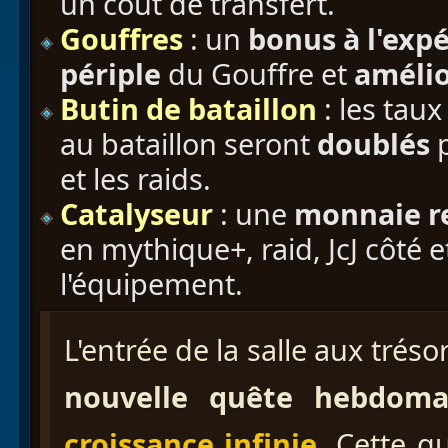
un coût de transfert.
Gouffres
: un
bonus à l'exp
périple
du Gouffre et
améli
Butin de bataillon
: les taux
au bataillon seront
doublés
p
et les raids.
Catalyseur
: une
monnaie r
en mythique+, raid, JcJ côté 
l'équipement.
L'entrée de la salle aux tré
nouvelle quête hebdoma
croissance infinie
. Cette q