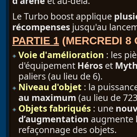
d'arène
et au-delà.
Le Turbo boost applique
plusi
récompenses
jusqu'au lancem
PARTIE 1
(MERCREDI 8
Voie d'amélioration
: les pi
d'équipement
Héros
et
Myt
paliers (au lieu de 6).
Niveau d'objet
: la puissanc
au maximum
(au lieu de 723
Objets fabriqués
: une
nouv
d’augmentation
augmente le
refaçonnage des objets.