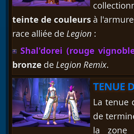
collectio
teinte de couleurs
à l'armure 
race alliée de
Legion
:
Shal'dorei (rouge vignoble
bronze
de
Legion Remix
.
TENUE D
La tenue d
de termi
la zon