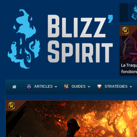
La Traqu
fonction
ARTICLES
GUIDES
STRATÉGIES
Coeur
d'Azerot