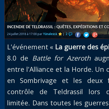
Races
alliées
Explor
INCENDIE DE TELDRASSIL : QUÊTES, EXPÉDITIONS ET 
des îles
24 juillet 2018 à 17:00 par
Yünalescä
|
2
Nazjat
L'événement «
La guerre des ép
Mécagon
Débloq
8.0 de
Battle for Azeroth
augm
le vol
entre l'Alliance et la Horde. Un c
Assaut
en Sombrivage et les deux fa
Uldum et
Val
contrôle de Teldrassil lor
Vision
limitée. Dans toutes les guerres
horrifiqu