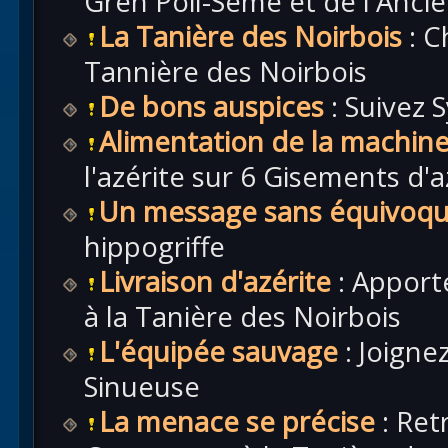
Gren Poil-Semé et de l'Anci
La Tanière des Noirbois
: C
Tannière des Noirbois
De bons auspices
: Suivez 
Alimentation de la machin
l'azérite sur 6 Gisements d'a
Un message sans équivoq
hippogriffe
Livraison d'azérite
: Apporte
à la Tanière des Noirbois
L'équipée sauvage
: Joignez
Sinueuse
La menace se précise
: Ret